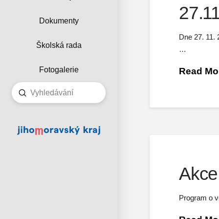
27.1
Dokumenty
Dne 27. 11. 
Školská rada
…
Fotogalerie
Read Mo
Submit
Search
Akce 
Program o vo